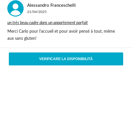
Alessandro
Franceschelli
21/04/2025
un très beau cadre dans un appartement parfait
Merci Carlo pour l'accueil et pour avoir pensé à tout, même
aux sans gluten!
Vedi le 4 recensioni complete
VERIFICARE LA DISPONIBILITÀ
Localizzazione
strada del Cielo Alto ,38, 11021 - Breuil Cervinia