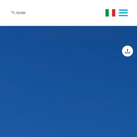
Home
Alloggi
Contenuto libero
+39 3474564561
villarent3@gmail.com